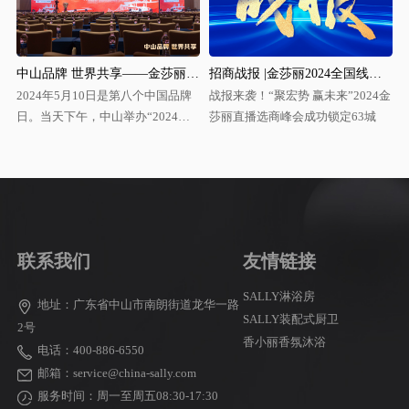
139 届广交会丨金莎丽以品质引领舒适卫浴新风尚
祝贺丨「莎丽科技」荣获大悦城控股【集采优秀履约奖】
同新质造 悦见真章
联系我们
友情链接
SALLY淋浴房
地址：广东省中山市南朗街道龙华一路
SALLY装配式厨卫
2号
香小丽香氛沐浴
电话：400-886-6550
邮箱：service@china-sally.com
服务时间：周一至周五08:30-17:30